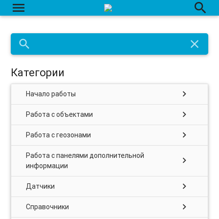
menu
search
search
close
Категории
chevron_right
Начало работы
chevron_right
Работа с объектами
chevron_right
Работа с геозонами
Работа с панелями дополнительной
chevron_right
информации
chevron_right
Датчики
chevron_right
Справочники