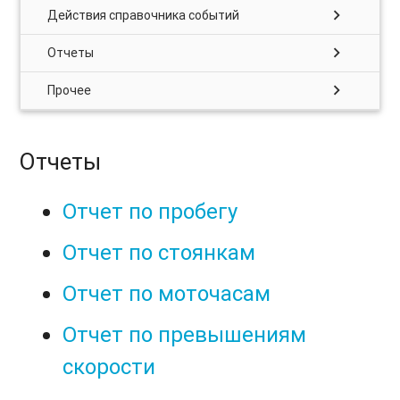
chevron_right
Действия справочника событий
chevron_right
Отчеты
chevron_right
Прочее
Отчеты
Отчет по пробегу
Отчет по стоянкам
Отчет по моточасам
Отчет по превышениям
скорости