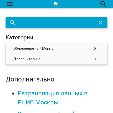
menu
search
search
close
Категории
chevron_right
Обновление Fort Monitor
chevron_right
Дополнительно
Дополнительно
Ретрансляция данных в
РНИС Москвы