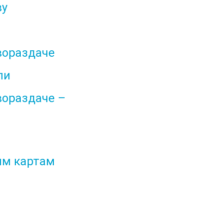
ву
вораздаче
ли
вораздаче –
ым картам