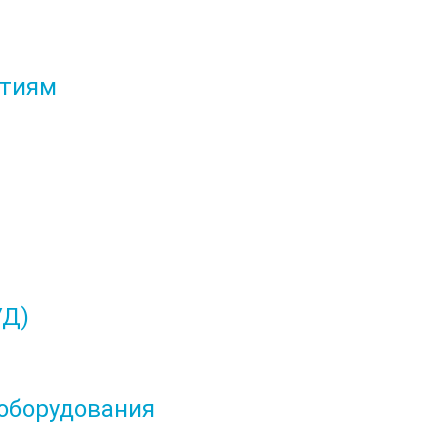
ятиям
УД)
оборудования