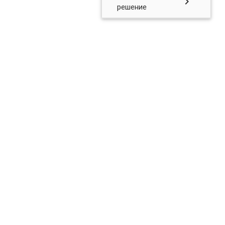
chevron_right
решение