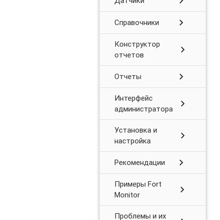
chevron_right
Датчики
chevron_right
Справочники
Конструктор
chevron_right
отчетов
chevron_right
Отчеты
Интерфейс
chevron_right
администратора
Установка и
chevron_right
настройка
chevron_right
Рекомендации
Примеры Fort
chevron_right
Monitor
Проблемы и их