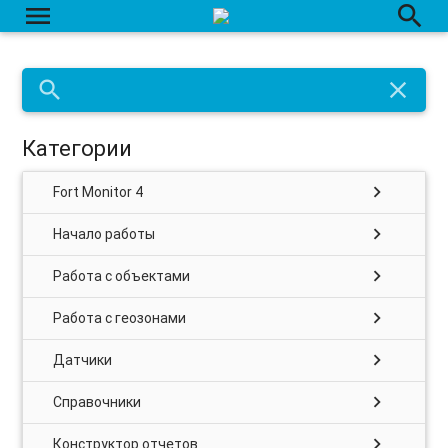
menu
search
search
close
Категории
chevron_right
Fort Monitor 4
chevron_right
Начало работы
chevron_right
Работа с объектами
chevron_right
Работа с геозонами
chevron_right
Датчики
chevron_right
Справочники
chevron_right
Конструктор отчетов