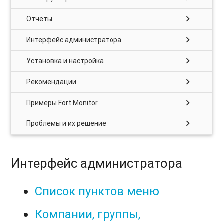
chevron_right
Отчеты
chevron_right
Интерфейс администратора
chevron_right
Установка и настройка
chevron_right
Рекомендации
chevron_right
Примеры Fort Monitor
chevron_right
Проблемы и их решение
Интерфейс администратора
Список пунктов меню
Компании, группы,