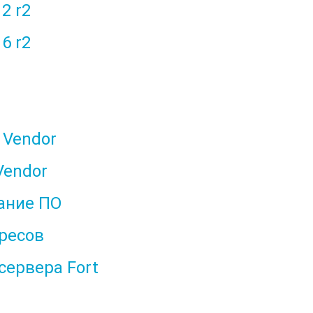
2 r2
6 r2
 Vendor
Vendor
ание ПО
ресов
сервера Fort