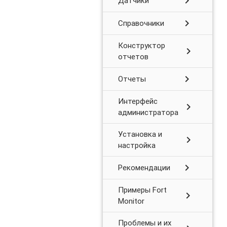
chevron_right
Датчики
chevron_right
Справочники
Конструктор
chevron_right
отчетов
chevron_right
Отчеты
Интерфейс
chevron_right
администратора
Установка и
chevron_right
настройка
chevron_right
Рекомендации
Примеры Fort
chevron_right
Monitor
Проблемы и их