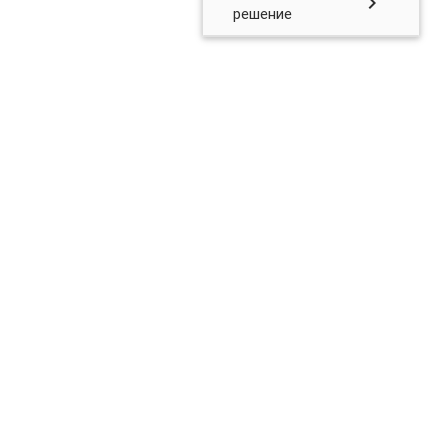
chevron_right
решение