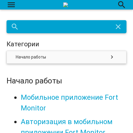
menu
search
search
close
Категории
chevron_right
Начало работы
Начало работы
Мобильное приложение Fort
Monitor
Авторизация в мобильном
приложении Fort Monitor